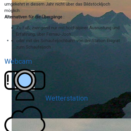
umgekehrt in diesem Jahr nicht über das Bildstöckljoch
möglich.
Alternativen für die Übergänge :
Zu Fuß, zwingend nur mit hochalpiner Ausrüstung und
Erfahrung, über Fernau-Joch.
oder mit der Schaufeljochbahn von der Station Eisgrat
zum Schaufeljoch.
Webcam
Wetterstation