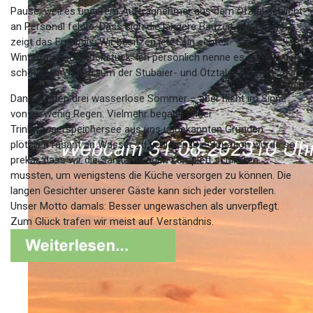
Pause, weil es unserem Auftragnehmer aus dem Ötztal schlicht
an Personal fehlte. Dass sich die längere Bauzeit gelohnt hat,
zeigt das Ergebnis: Wir besitzen jetzt ein echtes
Winterraumschmuckstück. Ich persönlich nenne es immer „den
schönsten Winterraum der Stubaier- und Ötztaler Alpen".
Dann folgten drei wasserlose Sommer – aber nicht im Sinne
von zu wenig Regen. Vielmehr begann unser
Trinkwasserspeichersee aus uns unbekannten Gründen
plötzlich rasant an Wasser zu verlieren. Die Situation wurde so
prekär, dass wir die Sanitäranlagen komplett schließen
mussten, um wenigstens die Küche versorgen zu können. Die
langen Gesichter unserer Gäste kann sich jeder vorstellen.
Unser Motto damals: Besser ungewaschen als unverpflegt.
Zum Glück trafen wir meist auf Verständnis.