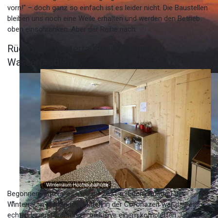
vorn!" – doch ganz so einfach ist es leider nicht. Die Baustellen
bleiben uns noch eine Weile erhalten und werden den Betrieb
oben einschränken. Aber der Reihe nach.
Rückblick: Winterraumausbau und
Wasserprobleme
Begonnen hatte alles im Jahr 2021 mit dem Ausbau des
Winterraum-Gebäudes. Mitten in der Coronazeit war das eine
echte Herausforderung – inklusive einem kompletten Jahr