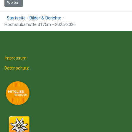
Nächster Beitrag: Wartungseinsatz
Weiter
Startseite
Bilder & Berichte
Hochstubaihütte 3175m - 2025/2026
Impressum
Datenschutz