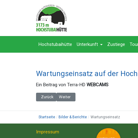
Hochstubaihütte
Unterkunft
Zustiege
Tou
Wartungseinsatz auf der Hoch
Ein Beitrag von Terra-HD
WEBCAMS
Vorheriger Beitrag: Hochstubaihütte 3175m - 2025/2026
Nächster Beitrag: Neuer Verbindungsweg
Zurück
Weiter
Startseite
Bilder & Berichte
Wartungseinsatz
Impressum