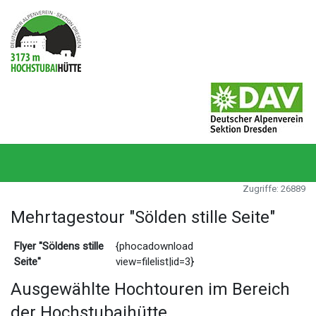
Zugriffe: 26889
Mehrtagestour "Sölden stille Seite"
Flyer "Söldens stille
{phocadownload
Seite"
view=filelist|id=3}
Ausgewählte Hochtouren im Bereich
der Hochstubaihütte